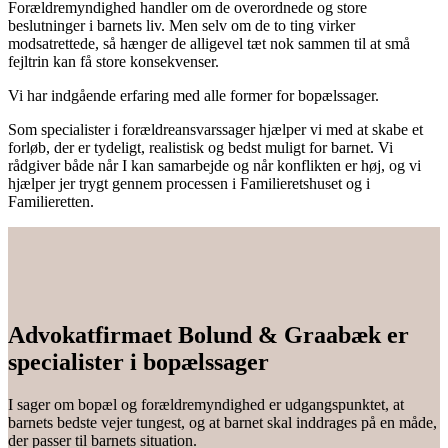
Forældremyndighed handler om de overordnede og store
beslutninger i barnets liv. Men selv om de to ting virker
modsatrettede, så hænger de alligevel tæt nok sammen til at små
fejltrin kan få store konsekvenser.
Vi har indgående erfaring med alle former for bopælssager.
Som specialister i forældre­ansvarssager hjælper vi med at skabe et
forløb, der er tydeligt, realistisk og bedst muligt for barnet. Vi
rådgiver både når I kan samarbejde og når konflikten er høj, og vi
hjælper jer trygt gennem processen i Familieretshuset og i
Familieretten.
Advokatfirmaet Bolund & Graabæk er
specialister i bopælssager
I sager om bopæl og forældremyndighed er udgangspunktet, at
barnets bedste vejer tungest, og at barnet skal inddrages på en måde,
der passer til barnets situation.