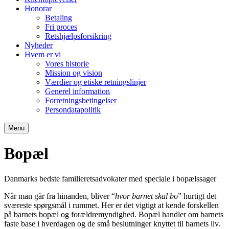
Honorar
Betaling
Fri proces
Retshjælpsforsikring
Nyheder
Hvem er vi
Vores historie
Mission og vision
Værdier og etiske retningslinjer
Generel information
Forretningsbetingelser
Persondatapolitik
Menu
Bopæl
Danmarks bedste familieretsadvokater med speciale i bopælssager
Når man går fra hinanden, bliver “
hvor barnet skal bo
” hurtigt det
sværeste spørgsmål i rummet. Her er det vigtigt at kende forskellen
på barnets bopæl og forældremyndighed. Bopæl handler om barnets
faste base i hverdagen og de små beslutninger knyttet til barnets liv.