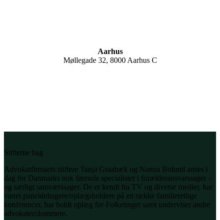
Aarhus
Møllegade 32, 8000 Aarhus C
Stifterne bag
Advokatfirmaets stiftere Tanja Graabæk og Nanna Bolund anses i
dag for Danmarks nok førende specialister i forældre­ansvarssager –
og særligt samværssager. De er kendt fra TV og diverse medier, har
været paneldeltagere/oplægsholdere på en række familieretlige
konferencer, har holdt oplæg for Folketinget samt underviser andre
advokater/dommere.