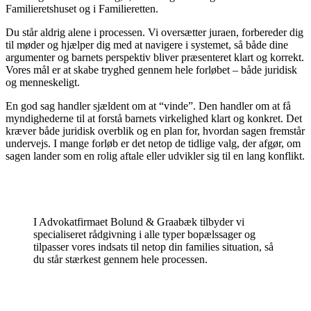
Familieretshuset og i Familieretten.
Du står aldrig alene i processen. Vi oversætter juraen, forbereder dig
til møder og hjælper dig med at navigere i systemet, så både dine
argumenter og barnets perspektiv bliver præsenteret klart og korrekt.
Vores mål er at skabe tryghed gennem hele forløbet – både juridisk
og menneskeligt.
En god sag handler sjældent om at “vinde”. Den handler om at få
myndighederne til at forstå barnets virkelighed klart og konkret. Det
kræver både juridisk overblik og en plan for, hvordan sagen fremstår
undervejs. I mange forløb er det netop de tidlige valg, der afgør, om
sagen lander som en rolig aftale eller udvikler sig til en lang konflikt.
I Advokatfirmaet Bolund & Graabæk tilbyder vi
specialiseret rådgivning i alle typer bopælssager og
tilpasser vores indsats til netop din families situation, så
du står stærkest gennem hele processen.