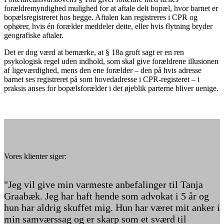
forældremyndighed mulighed for at aftale delt bopæl, hvor barnet er
bopælsregistreret hos begge. Aftalen kan registreres i CPR og
ophører, hvis én forælder meddeler dette, eller hvis flytning bryder
geografiske aftaler.
Det er dog værd at bemærke, at § 18a groft sagt er en ren
psykologisk regel uden indhold, som skal give forældrene illusionen
af ligeværdighed, mens den ene forælder – den på hvis adresse
barnet ses registreret på som hovedadresse i CPR-registeret – i
praksis anses for bopælsforælder i det øjeblik parterne bliver uenige.
Vores klienter siger:
"Jeg vil give min varmeste anbefalinger til Tanja
Graabæk. Jeg har haft hende som advokat i 5 år og
hun har aldrig skuffet mig. Hun har været mit anker i
min samværssag og er skarp som et sværd til