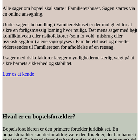
Alle sager om bopæl skal starte i Familieretshuset. Sagen startes via
en online ansøgning.
Under sagens behandling i Familieretshuset er der mulighed for at
sikre en forligsmæssig løsning hvor muligt. Det mens sager med højt
konfliktniveau eller risikofaktorer (som fx vold, misbrug eller
psykisk sygdom) alene sagsoplyses i Familieretshuset og derefter
videresendes til Familieretten for afholdelse af en retssag.
I sager med risikofaktorer lægger myndighederne særlig vægt på at
sikre barnets sikkerhed og stabilitet.
Lær os at kende
Hvad er en bopælsforælder?
Bopælsforælderen er den primære forælder juridisk set. En
bopælsforælder kan derfor aldrig være den forælder, der har barnet i