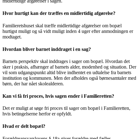
midlertidige afgørelser i sagen.
Hvor hurtigt kan der træffes en midlertidig afgørelse?
Familieretshuset skal træffe midlertidige afgørelser om bopæl
hurtigst muligt og så vidt muligt inden 4 uger efter anmodningen er
modtaget.
Hvordan bliver barnet inddraget i en sag?
Barnets perspektiv skal inddrages i sager om bopæl. Hvordan det
sker i praksis, afhænger af barnets alder, modenhed og situation. Der
vil som udgangspunkt altid blive indhentet en udtalelse fra barnets
institution og kommunen. Men der afholdes også børnesamtaler med
børn, der har nået skolealderen.
Kan vi få fri proces, hvis sagen ender i Familieretten?
Det er muligt at søge fri proces til sager om bopæl i Familieretten,
hvis betingelserne herfor er opfyldt.
Hvad er delt bopæl?
Forældreansvarslovens § 18a giver forældre med fælles