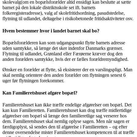
skolevalg(om en bopælsforælder altid ensidigt kan beslutte at sætte
barnet på den lokale distriktsskole set ift. barnets
folkeregisteradresse), valg af skolefritidsordning, pasudstedelse,
flytning til udlandet, deltagelse i risikobetonede fritidsaktiviteter osv.
Hvem bestemmer hvor i landet barnet skal bo?
Bopælsforælderen kan som udgangspunkt flytte barnets adresse
uden samtykke, så længe det sker indenfor Danmarks grænser.
Flytning til udlandet, Grønland eller Færøerne kræver dog den
anden forælders samtykke, hvis der er fælles forældremyndighed.
Ønsker en forælder at flytte, så eksisterer der en varslingspligt. Man
skal nemlig orientere den anden forælder om flytningen senest 6
uger før flytningen forekommer.
Kan Familieretshuset afgøre bopæl?
Familieretshuset kan ikke træffe endelige afgørelser om bopæl. Det
kan kun Familieretten. Familieretshuset kan dog træffe midlertidige
afgørelser om bopæl så længe den familieretlige sag verserer hos
dem. Familieretshuset skal nemlig oplyse sagen. Men når sagen er
færdigoplyst, så sendes den til afgørelse i Familieretten – og efter
denne oversendelse mister Familieretshuset kompetencen til at træffe