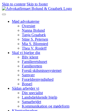
Skip to content
Skip to footer
Mød advokaterne
Oversigt
Nanna Bolund
Tanja Graabæk
Stine S. Petersen
Mia S. Blomsted
Thea V. Rosleff
Skal vi hjælpe dig
Bliv klient
Familieretshuset
Familieretten
Forstå skilsmissesystemet
Samvær
Forældremyndighed
Bopæl
Sådan arbejder vi
Din specialist
Landsdækkende hjælp
Samarbejdet
Kommunikation og mødeform
Klientoplevelser