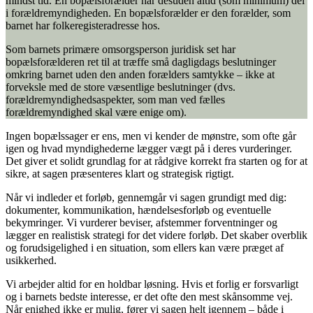
mindst tid. En bopælsforælder har desuden altid (som minimum) del
i forældremyndigheden. En bopælsforælder er den forælder, som
barnet har folkeregisteradresse hos.
Som barnets primære omsorgsperson juridisk set har
bopælsforælderen ret til at træffe små dagligdags beslutninger
omkring barnet uden den anden forælders samtykke – ikke at
forveksle med de store væsentlige beslutninger (dvs.
forældremyndighedsaspekter, som man ved fælles
forældremyndighed skal være enige om).
Ingen bopælssager er ens, men vi kender de mønstre, som ofte går
igen og hvad myndighederne lægger vægt på i deres vurderinger.
Det giver et solidt grundlag for at rådgive korrekt fra starten og for at
sikre, at sagen præsenteres klart og strategisk rigtigt.
Når vi indleder et forløb, gennemgår vi sagen grundigt med dig:
dokumenter, kommunikation, hændelsesforløb og eventuelle
bekymringer. Vi vurderer beviser, afstemmer forventninger og
lægger en realistisk strategi for det videre forløb. Det skaber overblik
og forudsigelighed i en situation, som ellers kan være præget af
usikkerhed.
Vi arbejder altid for en holdbar løsning. Hvis et forlig er forsvarligt
og i barnets bedste interesse, er det ofte den mest skånsomme vej.
Når enighed ikke er mulig, fører vi sagen helt igennem – både i