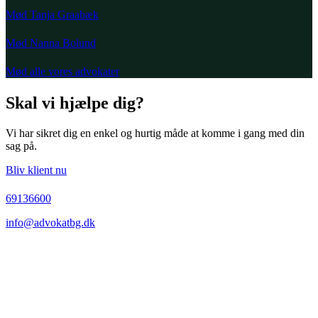
Mød Tanja Graabæk
Mød Nanna Bolund
Mød alle vores advokater
Skal vi hjælpe dig?
Vi har sikret dig en enkel og hurtig måde at komme i gang med din
sag på.
Bliv klient nu
69136600
info@advokatbg.dk