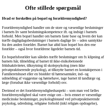
Ofte stillede spørgsmål
Hvad er forskellen på bopæl og forældremyndighed?
Forældremyndighed handler om de store og væsentlige beslutninger
i barnets liv samt beslutningskompetence ift. og indsigt i barnets
forhold. Men bopæl handler om barnets faste base og hvem der kan
træffe dagligdagsbeslutninger i barnets daglige liv – uden samtykke
fra den anden forælder. Barnet har altid kun bopæl hos den ene
forælder – også hvor forældrene ligedeler barnets tid.
En bopælsforælder kan således træffe beslutninger om fx klipning af
barnets hår, tilmelding af barnet til ikke-risikobetonede
fritidsaktiviteter, tilknytning til skolepsykolog (men ikke
privatpraktiserende psykolog), at tilknytte barnet en kontaktperson i
Familieretshuset eller en bisidder til børnesamtaler, ind- og
udmelding af vuggestue og børnehave, tage barnet til tandlæge og
læge (forudsat ikke væsentlige forhold) osv.
Derimod er det forældremyndighedsaspekt – som man ved fælles
forældremyndighed skal være enige om – hvis emnet er væsentlige
medicinske beslutninger, psykologbistand ved privatpraktiserende
psykolog, udredning, religiøse forhold (inkl religiøs opdragelse),